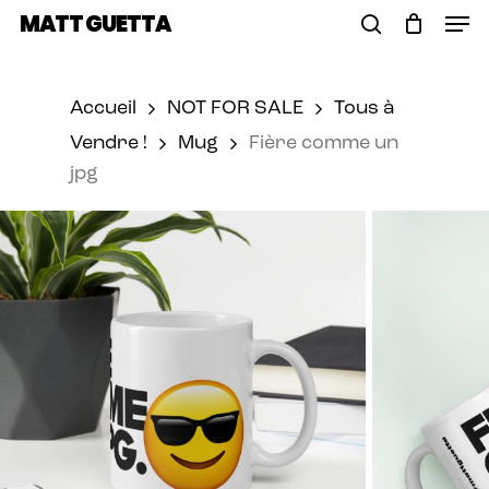
Skip
Men
MATT GUETTA
to
Cart
search
Close
main
Cart
content
Accueil
NOT FOR SALE
Tous à
Vendre !
Mug
Fière comme un
jpg