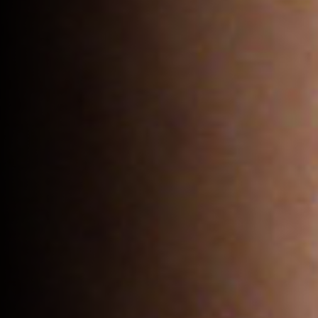
Sous-total :
0
€
Voir le panier
Commander