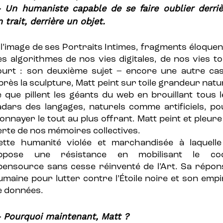
 Un humaniste capable de se faire oublier derriè
 trait, derrière un objet.
 l’image de ses Portraits Intimes, fragments éloquen
es algorithmes de nos vies digitales, de nos vies to
ourt : son deuxième sujet – encore une autre cas
près la sculpture, Matt peint sur toile grandeur natu
e que pillent les géants du web en brouillant tous l
adars des langages, naturels comme artificiels, po
onnayer le tout au plus offrant. Matt peint et pleure 
erte de nos mémoires collectives.
ette humanité violée et marchandisée à laquelle 
ppose une résistance en mobilisant le co
pensource sans cesse réinventé de l’Art. Sa répon
umaine pour lutter contre l’Étoile noire et son empi
e données.
 Pourquoi maintenant, Matt ?