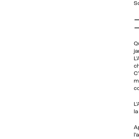
So
—
—
Q
j
L
c
C
m
c
L
la
A
l