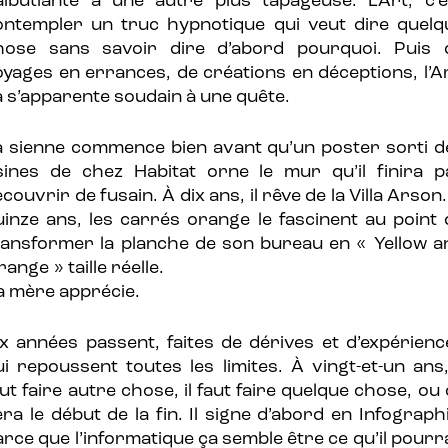
albutiante à une autre plus tapageuse. L’Art, c’e
ontempler un truc hypnotique qui veut dire quelq
hose sans savoir dire d’abord pourquoi. Puis 
oyages en errances, de créations en déceptions, l’Ar
a s’apparente soudain à une quête.
a sienne commence bien avant qu’un poster sorti d
sines de chez Habitat orne le mur qu’il finira p
couvrir de fusain. À dix ans, il rêve de la Villa Arson
uinze ans, les carrés orange le fascinent au point 
ransformer la planche de son bureau en « Yellow a
ange » taille réelle.
a mère apprécie.
ix années passent, faites de dérives et d’expérienc
ui repoussent toutes les limites. À vingt-et-un ans, 
ut faire autre chose, il faut faire quelque chose, ou
era le début de la fin. Il signe d’abord en Infographi
arce que l’informatique ça semble être ce qu’il pourra