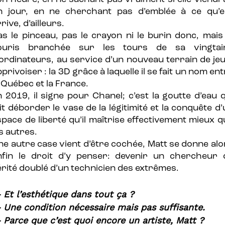
n jour, en ne cherchant pas d’emblée à ce qu’el
rive, d’ailleurs.
as le pinceau, pas le crayon ni le burin donc, mais 
ouris branchée sur les tours de sa vingtai
’ordinateurs, au service d’un nouveau terrain de jeu
privoiser : la 3D grâce à laquelle il se fait un nom en
 Québec et la France.
n 2019, il signe pour Chanel; c’est la goutte d’eau q
it déborder le vase de la légitimité et la conquête d
space de liberté qu’il maîtrise effectivement mieux q
s autres.
ne autre case vient d’être cochée, Matt se donne alo
nfin le droit d’y penser: devenir un chercheur 
érité doublé d’un technicien des extrêmes.
 Et l’esthétique dans tout ça ?
 Une condition nécessaire mais pas suffisante.
 Parce que c’est quoi encore un artiste, Matt ?