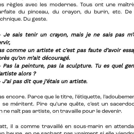
es règles avec les modernes. Tous ont une maîtri
arfaite du pinceau, du crayon, du burin, etc. De 
echnique. Du geste.
 Je sais tenir un crayon, mais je ne sais pas m’
rvir,
as comme un artiste et c’est pas faute d’avoir essa
près qu’on m’ait découragé.
 Pas la peinture, pas la sculpture. Tu es quel gen
artiste alors ?
J’ai pas dit que j’étais un artiste.
s encore. Parce que le titre, l’étiquette, l’adoubeme
ls se méritent. Pire qu’une quête, c’est un sacerdoc
 ne naît pas artiste, on travaille pour le devenir.
att, il a comme travaillé en sous-marin en attenda
on heure, en ne sachant pas vraiment si elle viendra