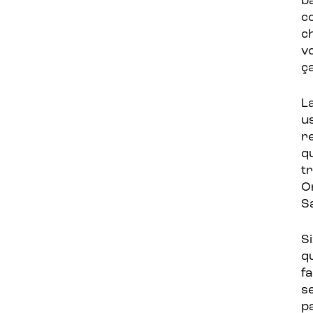
b
c
c
v
ç
L
u
re
q
t
Or
S
S
q
fa
Hit enter to search or ESC to close
s
p