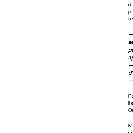
d
p
t
—
se
p
a
—
d’
— 
Pa
i
On
M
s