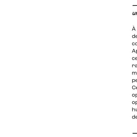
—
un
À
d
c
A
c
r
m
p
C
o
o
h
d
—