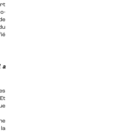
rt
o-
de
du
ié
 a
es
 Et
ue
ne
la