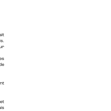
it
s.
ur
es
de
nt
et
is