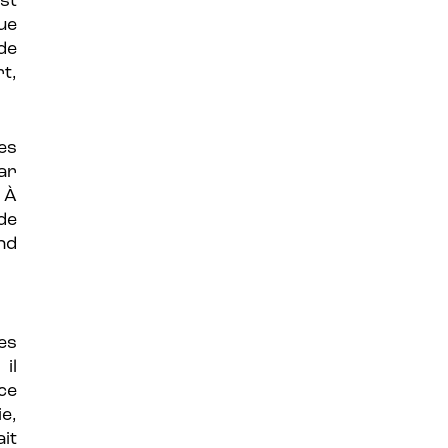
st
ue
de
t,
es
ar
. À
de
nd
es
il
 ce
e,
it