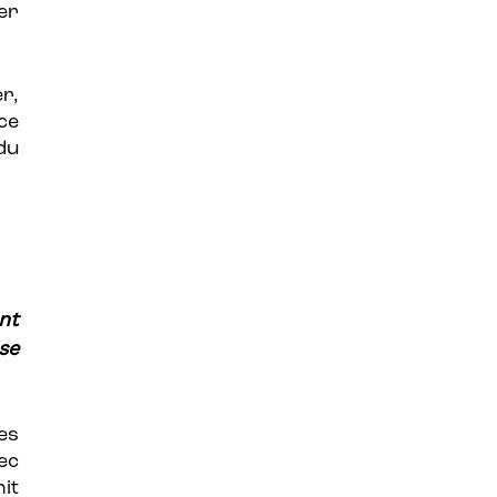
er
r,
ce
 du
nt
se
VOTRE PANIER EST VIDE.
es
Go to shop
ec
it