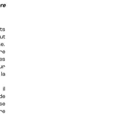
re
ts
ut
e.
re
es
ur
la
il
de
se
re