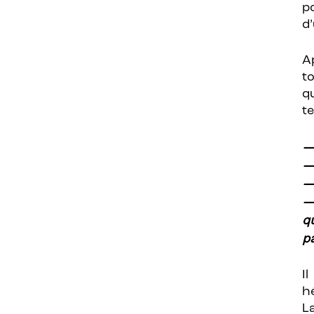
p
d’
A
t
qu
t
—
—
— 
—
q
p
I
h
L