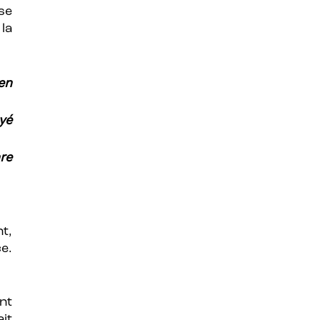
se
la
en
yé
re
nt,
e.
nt
it