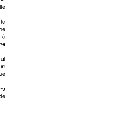
le
la
ne
 à
tre
ui
’un
ue
rs
de