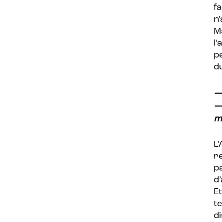
f
n
M
l
p
du
—
—
m
L
re
p
d
E
t
di