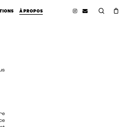
INSTAGRAM
EMAIL
search
TIONS
À PROPOS
Close
Cart
lus
re
ce