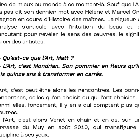
aire de mieux au monde à ce moment-là. Sauf que l’A
’a pas dit son dernier mot avec Hélène et Marcel Cr
agnon en cours d’Histoire des maîtres. La rigueur 
’analyse s’articule avec l’intuition du beau et 
ercutant pour révéler le sens des œuvres, le signif
 cri des artistes.
 Qu’est-ce que l’Art, Matt ?
 L’Art, c’est Mondrian. Son pommier en fleurs qu’il
is quinze ans à transformer en carrés.
’Art, c’est peut-être alors les rencontres. Les bonn
ncontres, celles qu’on choisit ou qui l’ont choisies.
armi elles, forcément, il y en a qui comptent plus q
’autres.
t l’Art, c’est alors Venet en chair et en os, sur u
errasse du Muy en août 2010, qui transfigure 
scipline à ses yeux.