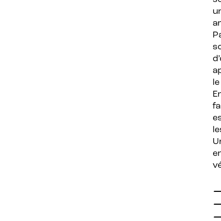
u
ar
P
s
d
ap
le
E
fa
e
le
U
e
v
—
—
—