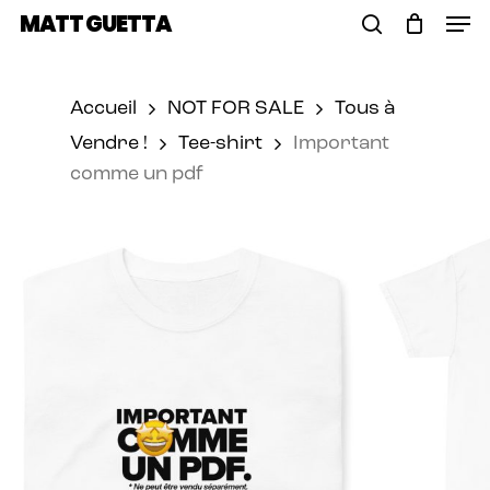
Skip
Men
MATT GUETTA
to
Cart
search
Close
main
Cart
content
Accueil
NOT FOR SALE
Tous à
Vendre !
Tee-shirt
Important
comme un pdf