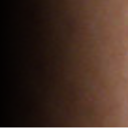
Sous-total :
0
€
Voir le panier
Commander