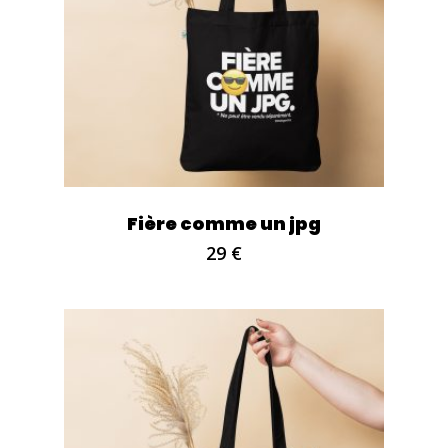
Fière comme un jpg
29
€