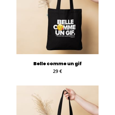
Belle comme un gif
29
€