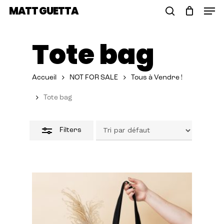
Skip
Men
MATT GUETTA
to
Close
Cart
search
Close
main
Cart
Filters
Tote bag
content
Accueil
NOT FOR SALE
Tous à Vendre !
Tote bag
Filters