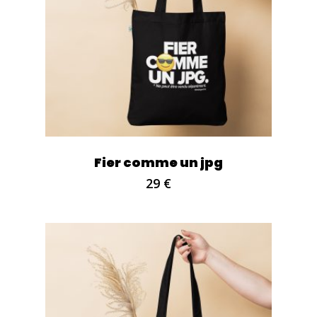
Fier comme un jpg
29
€
VOTRE PANIER EST VIDE.
Go to shop