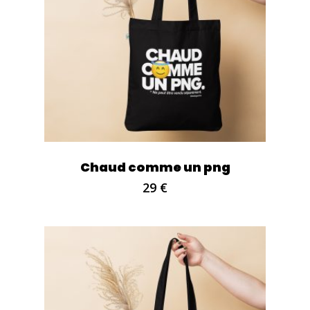
Chaud comme un png
29
€