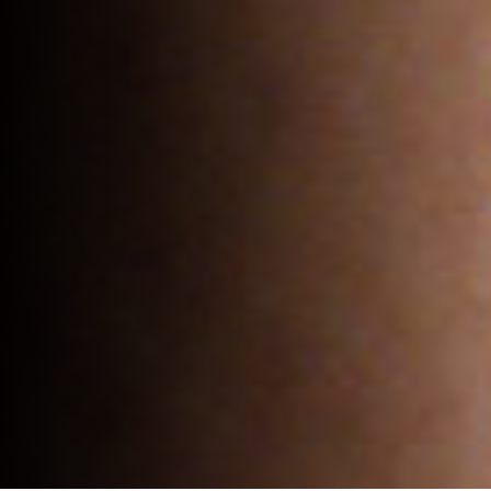
Sous-total :
0
€
Voir le panier
Commander