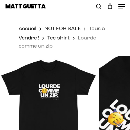
Skip
Men
MATT GUETTA
to
Cart
search
Close
main
Cart
content
Accueil
NOT FOR SALE
Tous à
Vendre !
Tee-shirt
Lourde
comme un zip