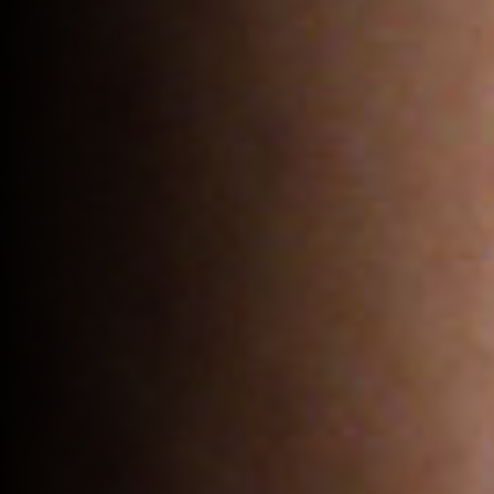
Sous-total :
0
€
Voir le panier
Commander