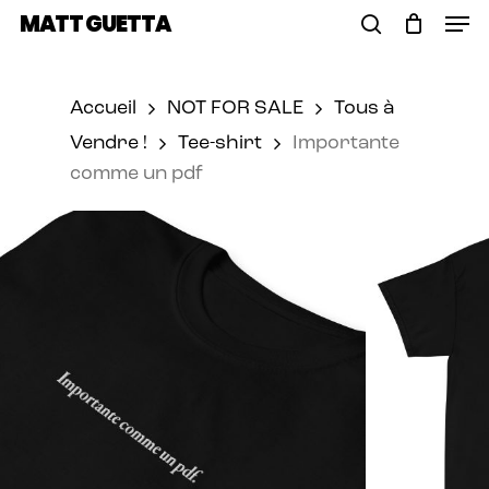
Skip
Men
MATT GUETTA
to
Cart
search
Close
main
Cart
content
Accueil
NOT FOR SALE
Tous à
Vendre !
Tee-shirt
Importante
comme un pdf